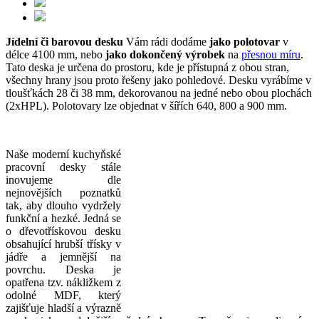
Jídelní či barovou desku
Vám rádi dodáme
jako polotovar
v
délce 4100 mm, nebo
jako dokončený výrobek
na
přesnou míru
.
Tato deska je určena do prostoru, kde je přístupná z obou stran,
všechny hrany jsou proto řešeny jako pohledové. Desku vyrábíme v
tloušťkách 28 či 38 mm, dekorovanou na jedné nebo obou plochách
(2xHPL). Polotovary lze objednat v šířích 640, 800 a 900 mm.
Naše moderní kuchyňské
pracovní desky stále
inovujeme dle
nejnovějších poznatků
tak, aby dlouho vydržely
funkční a hezké. Jedná se
o dřevotřískovou desku
obsahující hrubší třísky v
jádře a jemnější na
povrchu. Deska je
opatřena tzv. nákližkem z
odolné MDF, který
zajišťuje hladší a výrazně