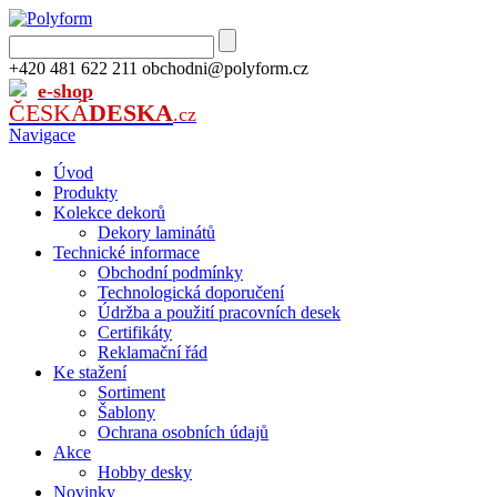
+420 481 622 211
obchodni@polyform.cz
e-shop
ČESKÁ
DESKA
.cz
Navigace
Úvod
Produkty
Kolekce dekorů
Dekory laminátů
Technické informace
Obchodní podmínky
Technologická doporučení
Údržba a použití pracovních desek
Certifikáty
Reklamační řád
Ke stažení
Sortiment
Šablony
Ochrana osobních údajů
Akce
Hobby desky
Novinky