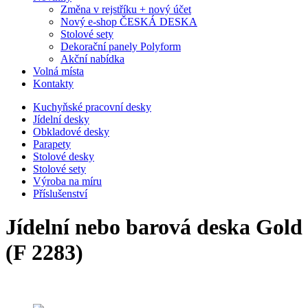
Změna v rejstříku + nový účet
Nový e-shop ČESKÁ DESKA
Stolové sety
Dekorační panely Polyform
Akční nabídka
Volná místa
Kontakty
Kuchyňské pracovní desky
Jídelní desky
Obkladové desky
Parapety
Stolové desky
Stolové sety
Výroba na míru
Příslušenství
Jídelní nebo barová deska Gold
(F 2283)