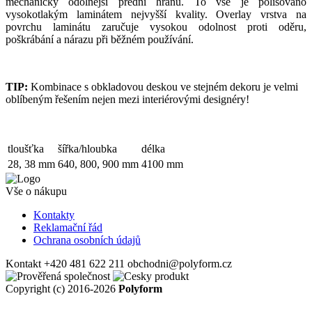
mechanicky odolnější přední hranu. To vše je polisováno
vysokotlakým laminátem nejvyšší kvality. Overlay vrstva na
povrchu laminátu zaručuje vysokou odolnost proti oděru,
poškrábání a nárazu při běžném používání.
TIP:
Kombinace s obkladovou deskou ve stejném dekoru je velmi
oblíbeným řešením nejen mezi interiérovými designéry!
tloušťka
šířka/hloubka
délka
28, 38 mm
640, 800, 900 mm
4100 mm
Vše o nákupu
Kontakty
Reklamační řád
Ochrana osobních údajů
Kontakt
+420 481 622 211
obchodni@polyform.cz
Copyright (c) 2016-2026
Polyform