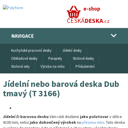
e-shop
ČESKÁ
DESKA
.cz
NAVIGACE
Kuchyňské pracovní desky
Jídelní desky
Obkladové desky
Parapety
Stolové desky
Stolové sety
Výroba na míru
Příslušenství
Jídelní nebo barová deska Dub
tmavý (T 3166)
Jídelní či barovou desku
Vám rádi dodáme
jako polotovar
v délce
4100 mm, nebo
jako dokončený výrobek
na
přesnou míru
. Tato deska