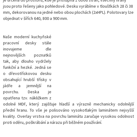
je určena do prostoru, kde je přístupná z obou stran, všechny hrany
jsou proto řešeny jako pohledové. Desku vyrábíme v tloušťkách 28 či 38
mm, dekorovanou na jedné nebo obou plochách (2xHPL). Polotovary lze
objednat v šířích 640, 800 a 900 mm.
Naše moderní kuchyňské
pracovní desky stále
inovujeme dle
nejnovějších poznatků
tak, aby dlouho vydržely
funkční a hezké. Jedná se
o dřevotřískovou desku
obsahující hrubší třísky v
jádře a jemnější na
povrchu. Deska je
opatřena tzv. nákližkem z
odolné MDF, který zajišťuje hladší a výrazně mechanicky odolnější
přední hranu. To vše je polisováno vysokotlakým laminátem nejvyšší
kvality. Overlay vrstva na povrchu laminátu zaručuje vysokou odolnost
proti oděru, poškrábání a nárazu při běžném používání.